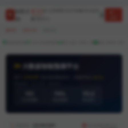
加拿大
首页
走势图
历史开奖
算法说明
28
登录
帮助中心
首页
/
加拿大28
/
预测分析
数据加密传输
7x24小时实时更新
累计分析 10000+ 期
服务 50000+ 用户
大数据智能预测平台
基于
LSTM-BP
混合神经网络算法 · 准确率高达
98.6%
数据来源：官方开奖 · 实时同步
151
74%
V3.2
已分析期数
当前准确率
算法版本
客服热线：
400-888-6666
service@pc28.com