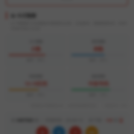
📊 今日预测
以下预测基于历史数据与智能算法分析，仅供参考。预测更新时间：2026
年08月09日 23:42
大小预测
单双预测
大数
单数
概率：68%
概率：62%
和值预测
极值预测
13-15区间
中段号码
概率：55%
概率：72%
根据最近50期数据分析，大数据预测概率较高。 ｜ 置信区间：95%
第
3467520
期 ｜ 开奖时间：23:42:13
距下期：
141
秒
+
+
=
0
3
1
04