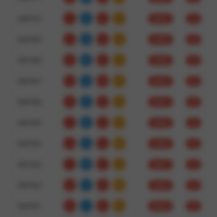
3467510
7
4
0
11
杀4N0
对
3467509
2
6
3
11
杀4N0
对
3467508
6
9
2
17
杀4N0
对
3467507
2
4
9
15
杀4N0
对
3467506
3
7
8
18
杀4N1
对
3467505
7
9
3
19
杀4N2
对
3467504
4
4
0
08
杀4N2
对
3467503
1
9
4
14
杀4N1
对
3467502
5
1
0
06
杀4N0
对
3467501
0
1
6
07
杀4N2
对